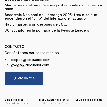
Marca personal para jóvenes profesionales: guía paso a
paso
Academia Nacional de Liderazgo 2025: tres días que
encendieron el “chip” del liderazgo en Ecuador
Hay un antes y un después de JCI…
JCI Ecuador en la portada de la Revista Leaders
CONTACTO
Contáctanos por estos medios:
dlopez@jciecuador.com
gvega@jciecuador.com
Quiero unirme
Somos líderes
Haz voluntariado en JCI
Envíos a todo el país
Jóvenes de todo el Ecuador
Y disfruta de los beneficios