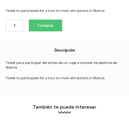
Ticket to participate for a tour to main attractions in Bolivia.
Ticket
Comprar
de
sorteo
Destinos
de
Descripción
Bolivia
cantidad
Ticket para participar del sorteo de un viaje a conocer los destinos de
Bolivia.
Ticket to participate for a tour to main attractions in Bolivia.
También te puede interesar