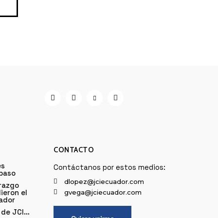
CONTACTO
es
Contáctanos por estos medios:
 paso
dlopez@jciecuador.com
razgo
ieron el
gvega@jciecuador.com
uador
 de JCI…