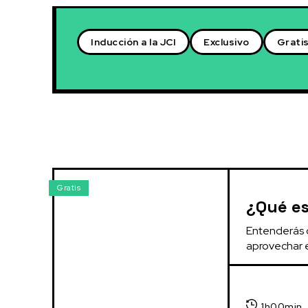
Inducción a la JCI
Exclusivo
Grati
Gratis
¿Qué es
Entenderás q
aprovechar e
1h00min