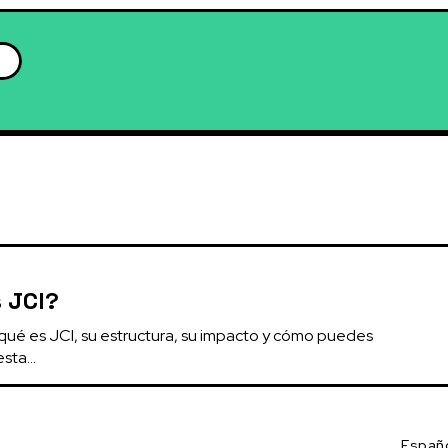
s
 JCI?
ué es JCI, su estructura, su impacto y cómo puedes 
sta...
Españ