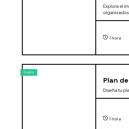
Explora el i
organizados 
1 hora
Gratis
Plan de
Diseña tu pl
1 hora