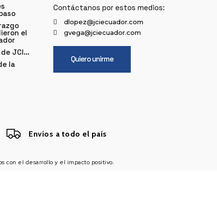
es
Contáctanos por estos medios:
 paso
dlopez@jciecuador.com
razgo
ieron el
gvega@jciecuador.com
uador
 de JCI…
Quiero unirme
de la
Envíos a todo el país
con el desarrollo y el impacto positivo.