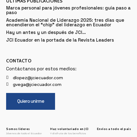
ÚLTIMAS PUBLICACIONES
Marca personal para jóvenes profesionales: guía paso a
paso
Academia Nacional de Liderazgo 2025: tres días que
encendieron el “chip” del liderazgo en Ecuador
Hay un antes y un después de JCI…
JCI Ecuador en la portada de la Revista Leaders
CONTACTO
Contáctanos por estos medios:
dlopez@jciecuador.com
gvega@jciecuador.com
Quiero unirme
Somos líderes
Haz voluntariado en JCI
Envíos a todo el país
Jóvenes de todo el Ecuador
Y disfruta de los beneficios